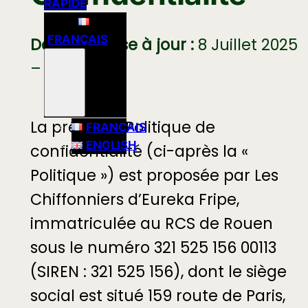
RAPIDE
FRANÇAIS
Dernière mise à jour :
8 Juillet 2025
– Version 2.3
La présente Politique de
FRANÇAIS
ENGLISH
confidentialité (ci-après la «
Politique ») est proposée par Les
Chiffonniers d’Eureka Fripe,
immatriculée au RCS de Rouen
sous le numéro 321 525 156 00113
(SIREN : 321 525 156), dont le siège
social est situé 159 route de Paris,